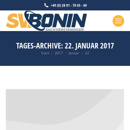
+49 (0) 28 01 - 70 65 - 60
TAGES-ARCHIVE:
22. JANUAR 2017
Sie befinden sich hier:
Start
2017
Januar
22