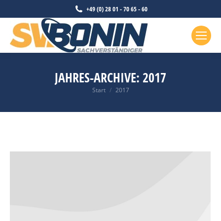
+49 (0) 28 01 - 70 65 - 60
JAHRES-ARCHIVE:
2017
Sie befinden sich hier:
Start
2017