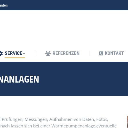
anten
SERVICE
REFERENZEN
KONTAKT
SERVICE
REFERENZEN
KONTAKT
NANLAGEN
 Prüfungen, Messungen, Aufnahmen von Daten, Fotos,
danach lassen sich bei einer Wärmepumpenanlage eventuelle