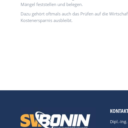
Mängel feststellen und belegen.
Dazu gehört oftmals auch das Prüfen auf die Wirtschaft
Kostenersparnis ausbleibt.
KONTAK
Dipl.-Ing