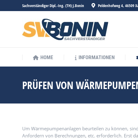
Sachverständiger Dipl.-Ing. (TH) J.Bonin
Peldenhofweg 4, 46509 X
HOME
INFORMATIONEN
HOME
INFORMATIONEN
PRÜFEN VON WÄRMEPUMPE
Um Wärmepumpenanlagen beurteilen zu können, sind
Anfordern von Berechnungen, etc. erforderlich. Erst 