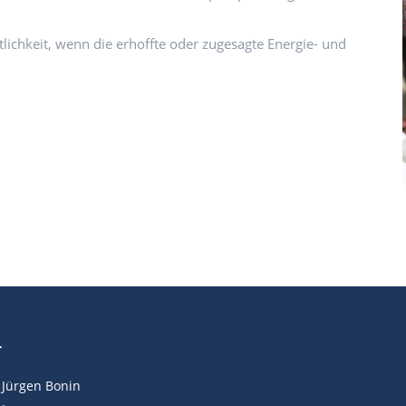
lichkeit, wenn die erhoffte oder zugesagte Energie- und
T
. Jürgen Bonin