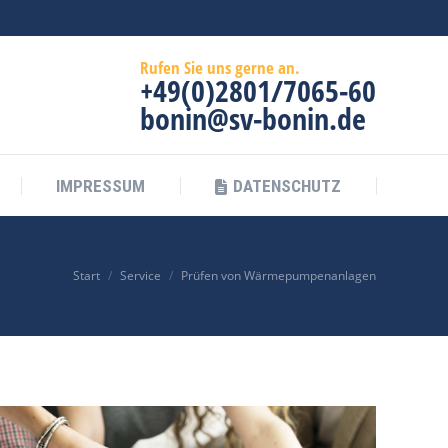
IMPRESSUM
DATENSCHUTZ
Rufen Sie uns gerne an.
+49(0)2801/7065-60
bonin@sv-bonin.de
IMPRESSUM
DATENSCHUTZ
Sie befinden sich hier:
Start
Service
Prüfen von Wärmepumpenanlagen