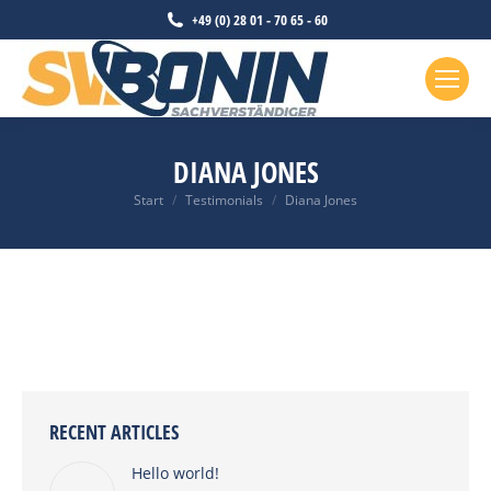
+49 (0) 28 01 - 70 65 - 60
DIANA JONES
Sie befinden sich hier:
Start
Testimonials
Diana Jones
RECENT ARTICLES
Hello world!